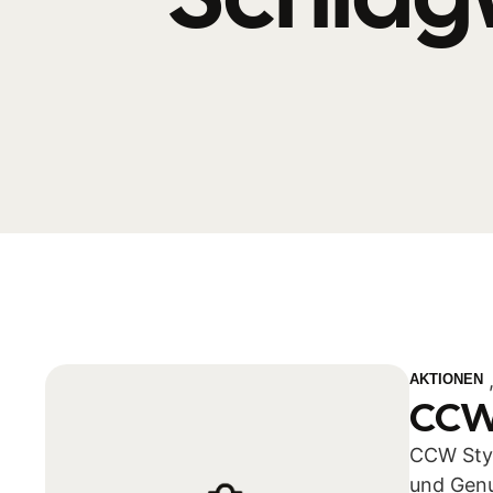
AKTIONEN
CCW 
CCW Styl
und Genu