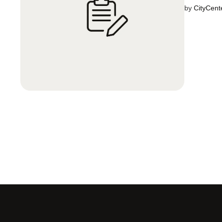
by 
CityCent