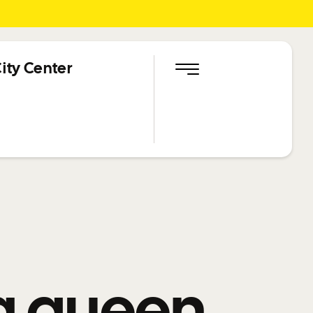
ity Center
ng queen