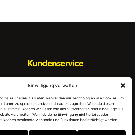
Kundenservice
3H GRATIS Parken
Einwilligung verwalten
Kinderspielbereich
optimales Erlebnis zu bieten, verwenden wir Technologien wie Cookies, um
Bankomat
mationen zu speichern und/oder darauf zuzugreifen. Wenn du diesen
n zustimmst, können wir Daten wie das Surfverhalten oder eindeutige IDs
Gratis W-LAN
ebsite verarbeiten. Wenn du deine Einwilligung nicht erteilst oder
t, können bestimmte Merkmale und Funktionen beeinträchtigt werden.
E-Tankstellen