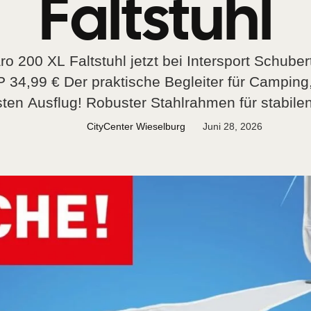
Faltstuhl
o 200 XL Faltstuhl jetzt bei Intersport Schub
P 34,99 € Der praktische Begleiter für Camping,
ten Ausflug! Robuster Stahlrahmen für stabil
 integriertem Getränkehalter Schnell zusamm
CityCenter Wieselburg
Juni 28, 2026
 zu verstauen Ideal für Camping, Grillabende,
Veranstaltungen Egal ob …