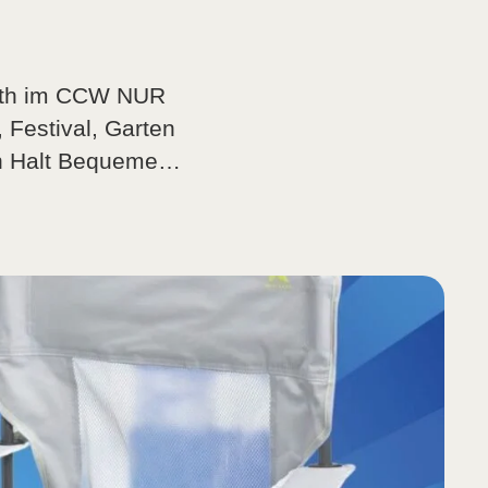
erth im CCW NUR
 Festival, Garten
en Halt Bequeme
enklappbar und
 Badesee oder