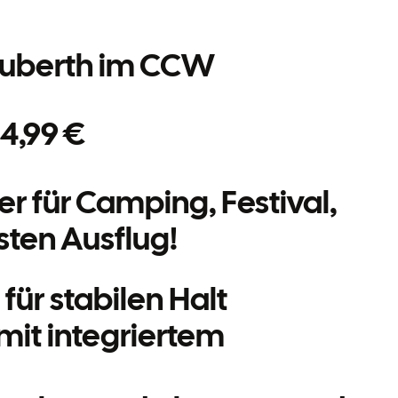
chuberth im CCW
34,99 €
er für Camping, Festival,
ten Ausflug!
ür stabilen Halt
it integriertem