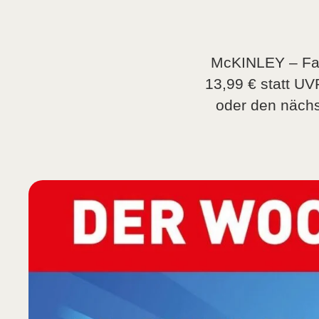
McKINLEY – Far
13,99 € statt UV
oder den nächs
Armlehnen mit
platzsparend