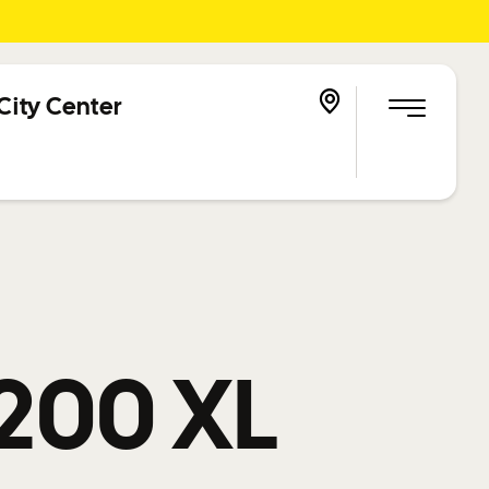
City Center
200 XL