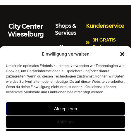
City Center
Shops &
Kundenservice
Services
Wieselburg
3H GRATIS
Parken
Shops
Wiener Straße 3
Einwilligung verwalten
Kinderspielbere
Citycenter
3250 Wieselburg
ich
Aktuelles
Um dir ein optimales Erlebnis zu bieten, verwenden wir Technologien wie
Tel:
0664 4407889
Bankomat
Cookies, um Geräteinformationen zu speichern und/oder darauf
Newsletter
E
zuzugreifen. Wenn du diesen Technologien zustimmst, können wir Daten
Impressum
Gratis W-LAN
m
office@citycenter
wie das Surfverhalten oder eindeutige IDs auf dieser Website verarbeiten.
ai
wieselburg.at
Datenschutzerklär
Wenn du deine Einwilligung nicht erteilst oder zurückziehst, können
E-Tankstellen
bestimmte Merkmale und Funktionen beeinträchtigt werden.
l:
ung
Mo-Sa 6:30 Uhr –
Hausordnung
24:00 Uhr
Akzeptieren
Sonntag 8:00 Uhr
– 24:00 Uhr
Ablehnen