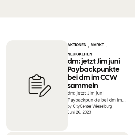
,
,
AKTIONEN
MARKT
NEUIGKEITEN
dm: jetzt Jim juni
Paybackpunkte
bei dm im CCW
sammeln
dm: jetzt Jim juni
Paybackpunkte bei dm im
CCW sammeln
by 
CityCenter Wieselburg
Juni 26, 2023