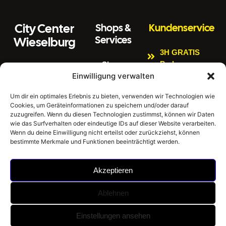
City Center
Shops &
Kundenservice
Services
Wieselburg
3H GRATIS
Parken
Shops
Wiener Straße 3
Einwilligung verwalten
Kinderspielbere
Citycenter
3250 Wieselburg
ich
Aktuelles
Um dir ein optimales Erlebnis zu bieten, verwenden wir Technologien wie
Tel:
0664 4407889
Cookies, um Geräteinformationen zu speichern und/oder darauf
Bankomat
Newsletter
E
zuzugreifen. Wenn du diesen Technologien zustimmst, können wir Daten
Impressum
Gratis W-LAN
m
office@citycenter
wie das Surfverhalten oder eindeutige IDs auf dieser Website verarbeiten.
ai
wieselburg.at
Datenschutzerklär
Wenn du deine Einwilligung nicht erteilst oder zurückziehst, können
E-Tankstellen
bestimmte Merkmale und Funktionen beeinträchtigt werden.
l:
ung
Mo-Sa 6:30 Uhr –
Hausordnung
24:00 Uhr
Akzeptieren
Sonntag 8:00 Uhr
– 24:00 Uhr
Ablehnen
©
City Center Wieselburg -
Umsetzung: BrainStorm
Einstellungen ansehen
2026
Einkaufen im Mostviertel |
KI Werbeagentur