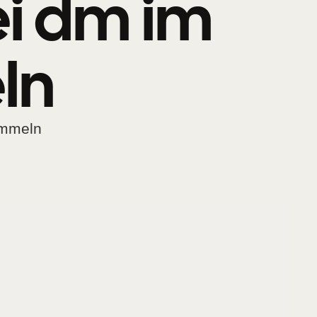
i dm im
ln
ammeln