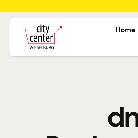
Home
dm