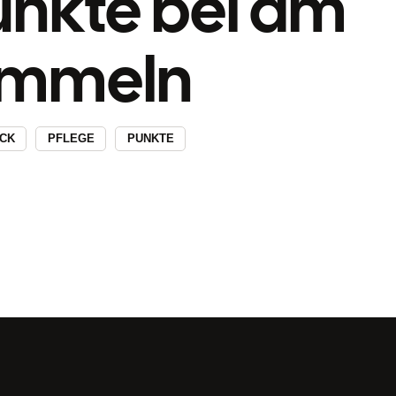
nkte bei dm
ammeln
CK
PFLEGE
PUNKTE