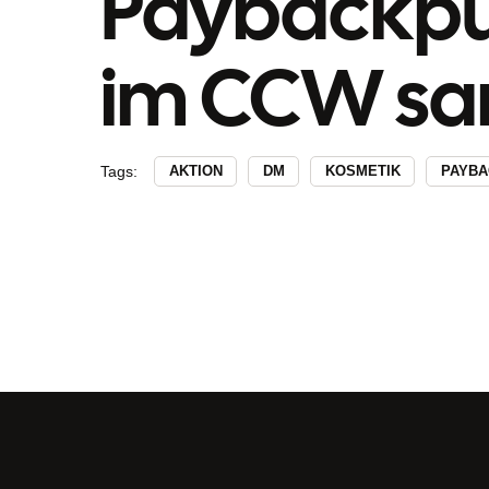
Paybackpu
im CCW s
Tags:
AKTION
DM
KOSMETIK
PAYBA