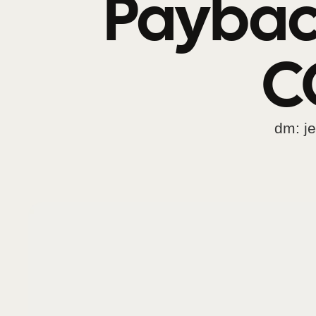
Paybac
C
dm: j