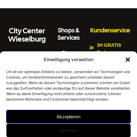
City Center
Shops &
Kundenservice
Services
Wieselburg
3H GRATIS
Parken
Shops
Wiener Straße 3
Einwilligung verwalten
Kinderspielbere
Citycenter
3250 Wieselburg
ich
Aktuelles
Um dir ein optimales Erlebnis zu bieten, verwenden wir Technologien wie
Tel:
0664 4407889
Cookies, um Geräteinformationen zu speichern und/oder darauf
Bankomat
Newsletter
E
zuzugreifen. Wenn du diesen Technologien zustimmst, können wir Daten
Impressum
Gratis W-LAN
m
office@citycenter
wie das Surfverhalten oder eindeutige IDs auf dieser Website verarbeiten.
ai
wieselburg.at
Datenschutzerklär
Wenn du deine Einwilligung nicht erteilst oder zurückziehst, können
E-Tankstellen
bestimmte Merkmale und Funktionen beeinträchtigt werden.
l:
ung
Mo-Sa 6:30 Uhr –
Hausordnung
24:00 Uhr
Akzeptieren
Sonntag 8:00 Uhr
– 24:00 Uhr
Ablehnen