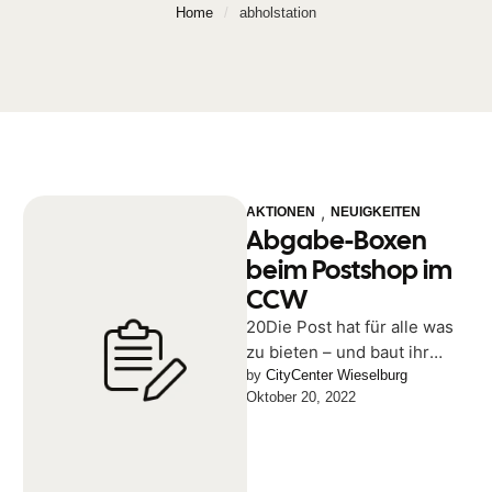
Home
/
abholstation
,
AKTIONEN
NEUIGKEITEN
Abgabe-Boxen
beim Postshop im
CCW
20Die Post hat für alle was
zu bieten – und baut ihr
Angebot in der Filiale
by 
CityCenter Wieselburg
Oktober 20, 2022
Wieselburg aus! …