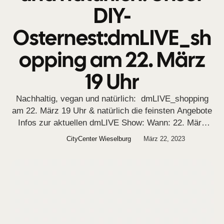
DIY-
Osternest:dmLIVE_sh
opping am 22. März
19 Uhr
Nachhaltig, vegan und natürlich: dmLIVE_shopping
am 22. März 19 Uhr & natürlich die feinsten Angebote
Infos zur aktuellen dmLIVE Show: Wann: 22. März
2023 um 19 Uhr Thema: Nachhaltig, vegan und
CityCenter Wieselburg
März 22, 2023
natürlich: Unser DIY-Osternest Gäste und
Expert*innen: Anna Wirrer, Sustainability Expertin
Wo: exklusiv in der Mein dm-App! Diese
Überraschung wartet in der Live-Show auf mich:
Gratisprodukte: Katjes Grün-Ohr Hase …