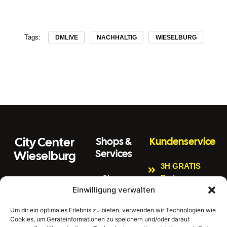
Tags:
DMLIVE
NACHHALTIG
WIESELBURG
City Center
Shops &
Kundenservice
Services
Wieselburg
3H GRATIS
Parken
Shops
Wiener Straße 3
Einwilligung verwalten
Kinderspielbere
Citycenter
3250 Wieselburg
ich
Aktuelles
Um dir ein optimales Erlebnis zu bieten, verwenden wir Technologien wie
Tel:
0664 4407889
Bankomat
Cookies, um Geräteinformationen zu speichern und/oder darauf
Newsletter
E