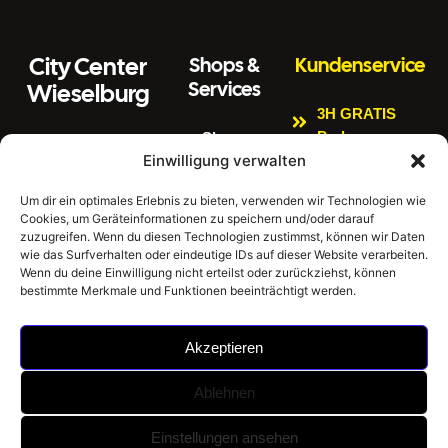
City Center
Shops &
Kundenservice
Services
Wieselburg
3H GRATIS
Parken
Shops
Wiener Straße 3
Einwilligung verwalten
Kinderspielbere
Citycenter
3250 Wieselburg
ich
Aktuelles
Um dir ein optimales Erlebnis zu bieten, verwenden wir Technologien wie
Tel:
0664 4407889
Cookies, um Geräteinformationen zu speichern und/oder darauf
Bankomat
Newsletter
E
zuzugreifen. Wenn du diesen Technologien zustimmst, können wir Daten
Impressum
Gratis W-LAN
m
office@citycenter
wie das Surfverhalten oder eindeutige IDs auf dieser Website verarbeiten.
ai
wieselburg.at
Datenschutzerklär
Wenn du deine Einwilligung nicht erteilst oder zurückziehst, können
E-Tankstellen
bestimmte Merkmale und Funktionen beeinträchtigt werden.
l:
ung
Mo-Sa 6:30 Uhr –
Hausordnung
24:00 Uhr
Akzeptieren
Sonntag 8:00 Uhr
– 24:00 Uhr
Ablehnen
©
City Center Wieselburg -
Umsetzung: BrainStorm
Einstellungen ansehen