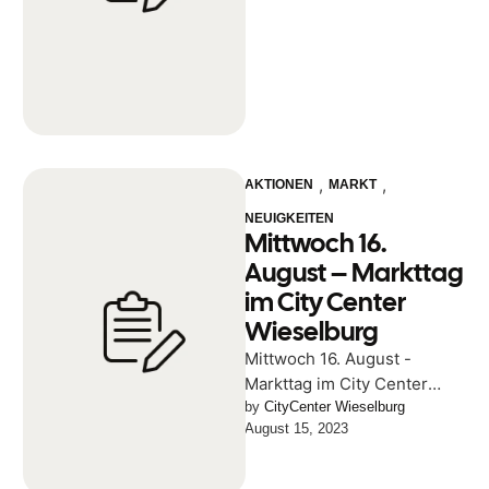
,
,
AKTIONEN
MARKT
NEUIGKEITEN
Mittwoch 16.
August – Markttag
im City Center
Wieselburg
Mittwoch 16. August -
Markttag im City Center
Wieselburg Gutes &
by 
CityCenter Wieselburg
August 15, 2023
Regionales beim
Bauernmarkt im City Center
Wieselburg …