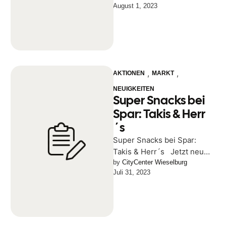
August 1, 2023
Regionales jeden 1. und 3.
Mittwoch im …
,
,
AKTIONEN
MARKT
NEUIGKEITEN
Super Snacks bei
Spar: Takis & Herr
´s
Super Snacks bei Spar:
Takis & Herr´s Jetzt neu
die lässigsten Snacks bei
by 
CityCenter Wieselburg
Juli 31, 2023
Spar Moser! Herrs Buffalo …