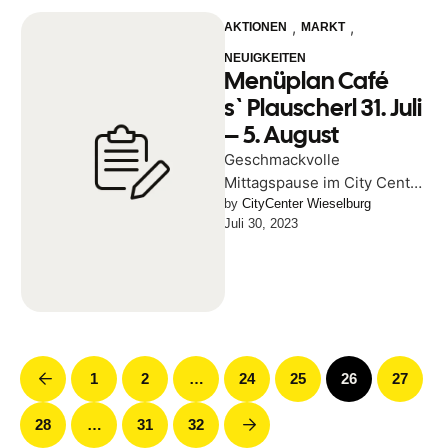
,
,
AKTIONEN
MARKT
NEUIGKEITEN
Menüplan Café
s`Plauscherl 31. Juli
– 5. August
Geschmackvolle
Mittagspause im City Center
Wieselburg!
by 
CityCenter Wieselburg
Juli 30, 2023
1
2
…
24
25
26
27
28
…
31
32