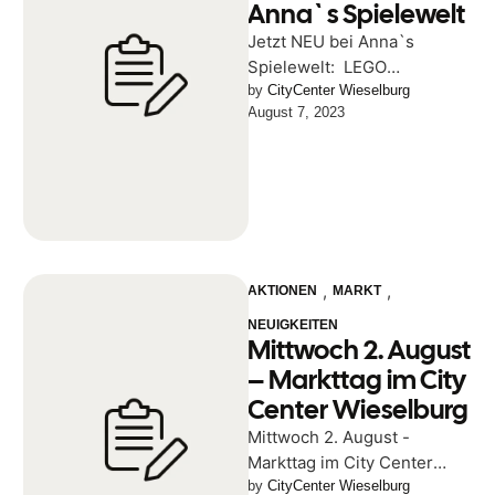
Anna`s Spielewelt
Jetzt NEU bei Anna`s
Spielewelt: LEGO
DREAMZZz
by 
CityCenter Wieselburg
August 7, 2023
,
,
AKTIONEN
MARKT
NEUIGKEITEN
Mittwoch 2. August
– Markttag im City
Center Wieselburg
Mittwoch 2. August -
Markttag im City Center
Wieselburg Gutes &
by 
CityCenter Wieselburg