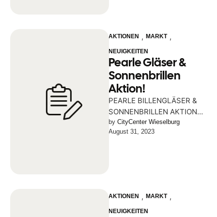
,
,
AKTIONEN
MARKT
NEUIGKEITEN
Pearle Gläser &
Sonnenbrillen
Aktion!
PEARLE BILLENGLÄSER &
SONNENBRILLEN AKTION
BIS MINUS 50 % Nur bis 6.
by 
CityCenter Wieselburg
August 31, 2023
September! Bei Pearle im
City Center …
,
,
AKTIONEN
MARKT
NEUIGKEITEN