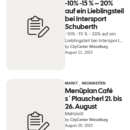
-10% -15 % – 20%
auf ein Lieblingsteil
bei Intersport
Schuberth
-10% -15 % - 20% auf ein
Lieblingsteil bei Intersport
Schuberth NOCH BIS 23.
by 
CityCenter Wieselburg
August 21, 2023
August
,
MARKT
NEUIGKEITEN
Menüplan Café
s`Plauscherl 21. bis
26. August
Mahlzeit!
by 
CityCenter Wieselburg
August 20, 2023