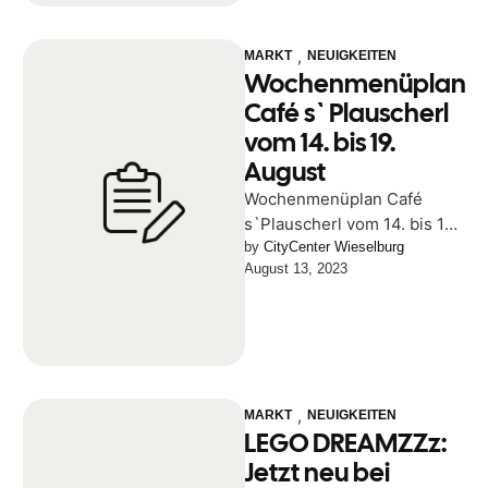
,
MARKT
NEUIGKEITEN
Wochenmenüplan
Café s`Plauscherl
vom 14. bis 19.
August
Wochenmenüplan Café
s`Plauscherl vom 14. bis 19.
August
by 
CityCenter Wieselburg
August 13, 2023
,
MARKT
NEUIGKEITEN
LEGO DREAMZZz:
Jetzt neu bei