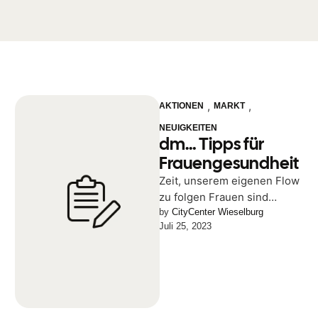
,
,
AKTIONEN
MARKT
NEUIGKEITEN
dm… Tipps für
Frauengesundheit
Zeit, unserem eigenen Flow
zu folgen Frauen sind
wundervoll und leisten
by 
CityCenter Wieselburg
Juli 25, 2023
tagtäglich Großartiges.
Dabei vergessen sie jedoch
viel …