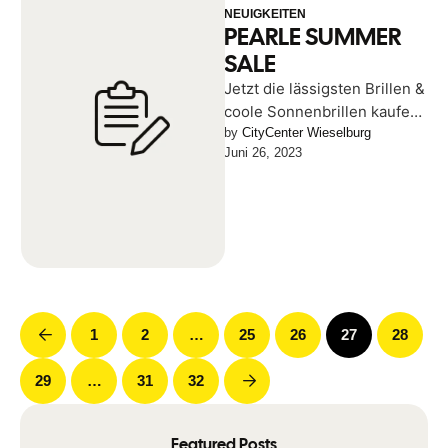
NEUIGKEITEN
PEARLE SUMMER
SALE
Jetzt die lässigsten Brillen &
coole Sonnenbrillen kaufen!
Beim PEARLE SUMMER
by 
CityCenter Wieselburg
Juni 26, 2023
SALE im City Center
Wieselburg! Bis 12. …
1
2
…
25
26
27
28
29
…
31
32
Featured Posts