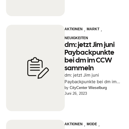
,
,
AKTIONEN
MARKT
NEUIGKEITEN
dm: jetzt Jim juni
Paybackpunkte
bei dm im CCW
sammeln
dm: jetzt Jim juni
Paybackpunkte bei dm im
CCW sammeln
by 
CityCenter Wieselburg
Juni 26, 2023
,
,
AKTIONEN
MODE