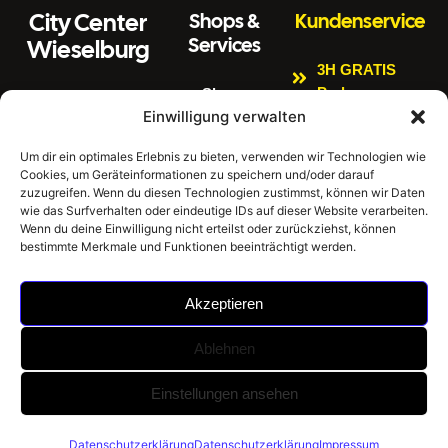
City Center
Shops &
Kundenservice
Services
Wieselburg
3H GRATIS
Parken
Shops
Wiener Straße 3
Einwilligung verwalten
Kinderspielbere
Citycenter
3250 Wieselburg
ich
Aktuelles
Um dir ein optimales Erlebnis zu bieten, verwenden wir Technologien wie
Tel:
0664 4407889
Cookies, um Geräteinformationen zu speichern und/oder darauf
Bankomat
Newsletter
E
zuzugreifen. Wenn du diesen Technologien zustimmst, können wir Daten
Impressum
Gratis W-LAN
m
office@citycenter
wie das Surfverhalten oder eindeutige IDs auf dieser Website verarbeiten.
ai
wieselburg.at
Datenschutzerklär
Wenn du deine Einwilligung nicht erteilst oder zurückziehst, können
E-Tankstellen
bestimmte Merkmale und Funktionen beeinträchtigt werden.
l:
ung
Mo-Sa 6:30 Uhr –
Hausordnung
24:00 Uhr
Akzeptieren
Sonntag 8:00 Uhr
– 24:00 Uhr
Ablehnen
©
City Center Wieselburg -
Umsetzung: BrainStorm
Einstellungen ansehen
2026
Einkaufen im Mostviertel |
KI Werbeagentur
|
Datenschutzerklärung
Datenschutzerklärung
Impressum