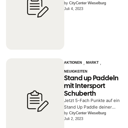
Center Wieslburg bei
by 
CityCenter Wieselburg
Juli 4, 2023
Schönwetter bis 14 Uhr.
,
,
AKTIONEN
MARKT
NEUIGKEITEN
Stand up Paddeln
mit Intersport
Schuberth
Jetzt 5-Fach Punkte auf ein
Stand Up Paddle deiner
Wahl! Bis zum 15. Juli könnt
by 
CityCenter Wieselburg
Juli 2, 2023
ihr den Coupon …