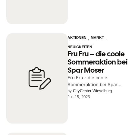
,
,
AKTIONEN
MARKT
NEUIGKEITEN
Fru Fru – die coole
Sommeraktion bei
Spar Moser
Fru Fru - die coole
Sommeraktion bei Spar
Moser Fru Fru um nur €
by 
CityCenter Wieselburg
Juli 15, 2023
0,44 ab 4 Stück …