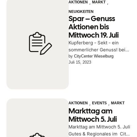
,
,
AKTIONEN
MARKT
NEUIGKEITEN
Spar – Genuss
Aktionen bis
Mittwoch 19. Juli
Kupferberg - Sekt - ein
sommerlicher Genuss! bei
Spar Moser im City Center
by 
CityCenter Wieselburg
Juli 15, 2023
Wieselburg bis Mittwoch 19.
Juli …
,
,
AKTIONEN
EVENTS
MARKT
Markttag am
Mittwoch 5. Juli
Markttag am Mittwoch 5. Juli
Gutes & Regionales im City