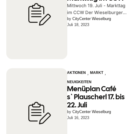
Mittwoch 19. Juli - Markttag
im CCW Der Wieselburger
Bauernmarkt - Gutes &
by 
CityCenter Wieselburg
Juli 18, 2023
Reginales jeden 1. & 3. …
,
,
AKTIONEN
MARKT
NEUIGKEITEN
Menüplan Café
s`Plauscherl 17. bis
22. Juli
by 
CityCenter Wieselburg
Juli 16, 2023