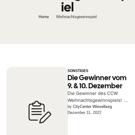
iel
Home
/
Weihnachtsgewinnspiel
SONSTIGES
Die Gewinner vom
9. & 10. Dezember
Die Gewinner des CCW
Weihnachtsgewinnspiels!
Die Gewinner des CCW
by 
CityCenter Wieselburg
Dezember 11, 2022
Weihnachtsgewinnspiels
vom 9. und 10. Dezember
sind Daniela …