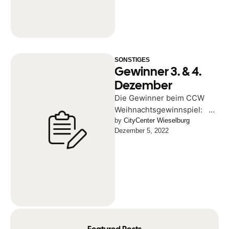
SONSTIGES
Gewinner 3. & 4.
Dezember
Die Gewinner beim CCW
Weihnachtsgewinnspiel: 3.
Dezember: Gabriele Höfler
by 
CityCenter Wieselburg
Dezember 5, 2022
4. Dezember: Stefan
Grünsteir TÄGLICH € 50,-
…