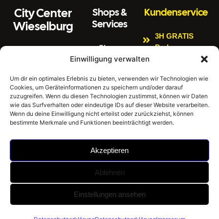
City Center
Shops &
Kundenservice
Services
Wieselburg
3H GRATIS
Parken
Shops
Wiener Straße 3
Einwilligung verwalten
Kinderspielbere
Citycenter
3250 Wieselburg
ich
Aktuelles
Um dir ein optimales Erlebnis zu bieten, verwenden wir Technologien wie
Tel:
0664 4407889
Cookies, um Geräteinformationen zu speichern und/oder darauf
Bankomat
Newsletter
E
zuzugreifen. Wenn du diesen Technologien zustimmst, können wir Daten
Impressum
Gratis W-LAN
m
office@citycenter
wie das Surfverhalten oder eindeutige IDs auf dieser Website verarbeiten.
ai
wieselburg.at
Datenschutzerklär
Wenn du deine Einwilligung nicht erteilst oder zurückziehst, können
E-Tankstellen
bestimmte Merkmale und Funktionen beeinträchtigt werden.
l:
ung
Mo-Sa 6:30 Uhr –
Hausordnung
24:00 Uhr
Akzeptieren
Sonntag 8:00 Uhr
– 24:00 Uhr
Ablehnen
©
City Center Wieselburg -
Umsetzung: BrainStorm
Einstellungen ansehen
2026
Einkaufen im Mostviertel |
KI Werbeagentur
|