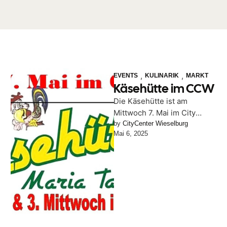
,
,
EVENTS
KULINARIK
MARKT
Käsehütte im CCW
Die Käsehütte ist am
Mittwoch 7. Mai im City
Center Wieselburg Jeden 1.
by 
CityCenter Wieselburg
Mai 6, 2025
und 3. Mittwoch im Monat