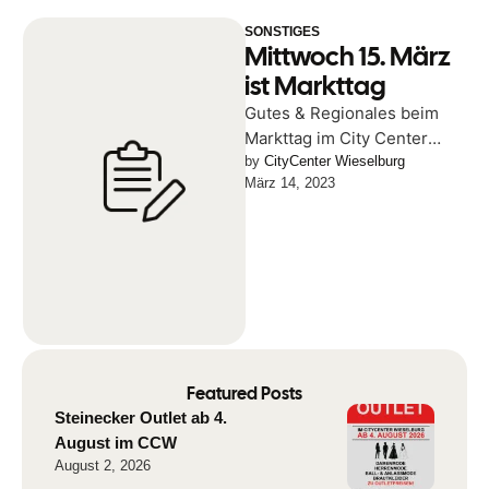
SONSTIGES
Mittwoch 15. März
ist Markttag
Gutes & Regionales beim
Markttag im City Center
Wieselburg! Jeden 1. & 3.
by 
CityCenter Wieselburg
März 14, 2023
Mittwoch im Monat
Featured Posts
Steinecker Outlet ab 4.
August im CCW
August 2, 2026