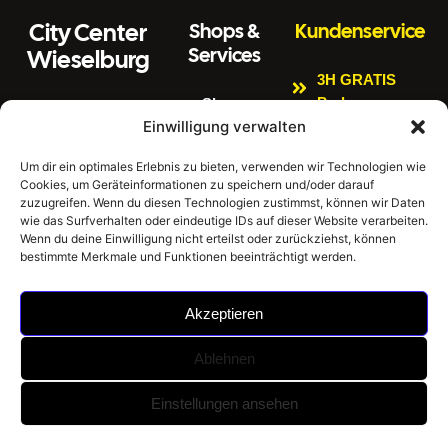
City Center
Shops &
Kundenservice
Services
Wieselburg
3H GRATIS
Parken
Shops
Wiener Straße 3
Einwilligung verwalten
Kinderspielbere
Citycenter
3250 Wieselburg
ich
Aktuelles
Um dir ein optimales Erlebnis zu bieten, verwenden wir Technologien wie
Tel:
0664 4407889
Cookies, um Geräteinformationen zu speichern und/oder darauf
Bankomat
Newsletter
E
zuzugreifen. Wenn du diesen Technologien zustimmst, können wir Daten
Impressum
Gratis W-LAN
m
office@citycenter
wie das Surfverhalten oder eindeutige IDs auf dieser Website verarbeiten.
ai
wieselburg.at
Datenschutzerklär
Wenn du deine Einwilligung nicht erteilst oder zurückziehst, können
E-Tankstellen
bestimmte Merkmale und Funktionen beeinträchtigt werden.
l:
ung
Mo-Sa 6:30 Uhr –
Hausordnung
24:00 Uhr
Akzeptieren
Sonntag 8:00 Uhr
– 24:00 Uhr
Ablehnen
©
City Center Wieselburg -
Umsetzung: BrainStorm
Einstellungen ansehen
2026
Einkaufen im Mostviertel |
KI Werbeagentur
|