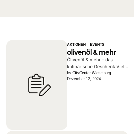
,
AKTIONEN
EVENTS
olivenöl & mehr
Ölivenöl & mehr - das
kulinarische Geschenk Viele
Olivenprodukte vom
by 
CityCenter Wieselburg
Dezember 12, 2024
feinsten griechischen
Olivenöl bis zu
geschmackvollen Oliven gibt
…