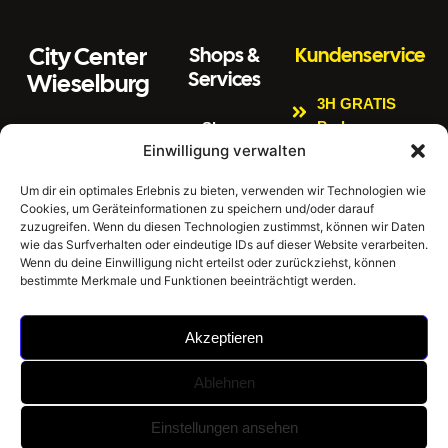
City Center
Shops &
Kundenservice
Services
Wieselburg
3H GRATIS
Parken
Shops
Wiener Straße 3
Einwilligung verwalten
Kinderspielbere
Citycenter
3250 Wieselburg
ich
Aktuelles
Um dir ein optimales Erlebnis zu bieten, verwenden wir Technologien wie
Tel:
0664 4407889
Cookies, um Geräteinformationen zu speichern und/oder darauf
Bankomat
Newsletter
E
zuzugreifen. Wenn du diesen Technologien zustimmst, können wir Daten
Impressum
Gratis W-LAN
m
office@citycenter
wie das Surfverhalten oder eindeutige IDs auf dieser Website verarbeiten.
ai
wieselburg.at
Datenschutzerklär
Wenn du deine Einwilligung nicht erteilst oder zurückziehst, können
E-Tankstellen
bestimmte Merkmale und Funktionen beeinträchtigt werden.
l:
ung
Mo-Sa 6:30 Uhr –
Hausordnung
24:00 Uhr
Akzeptieren
Sonntag 8:00 Uhr
– 24:00 Uhr
Ablehnen
©
City Center Wieselburg -
Umsetzung: BrainStorm
Einstellungen ansehen
2026
Einkaufen im Mostviertel |
KI Werbeagentur