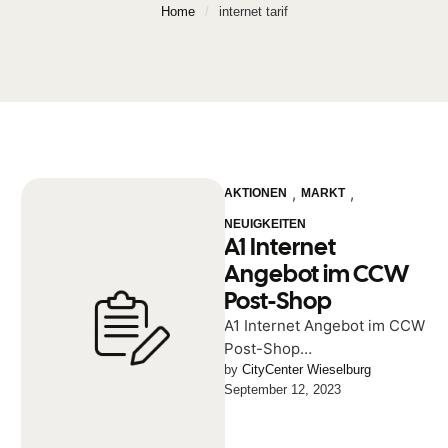
Home
/
internet tarif
,
,
AKTIONEN
MARKT
NEUIGKEITEN
A1 Internet
Angebot im CCW
Post-Shop
A1 Internet Angebot im CCW
Post-Shop
10 Monatsentgelte gratis*
by 
CityCenter Wieselburg
September 12, 2023
€ 349,- sparen* Internet 100
max.max. 100
Mbit/s15 Mbit/s