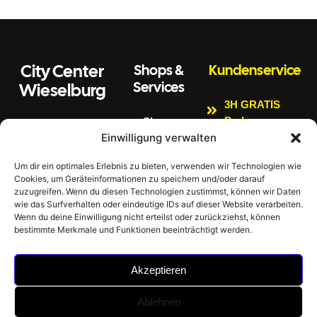
City Center
Shops &
Kundenservice
Services
Wieselburg
3H GRATIS
Parken
Shops
Wiener Straße 3
Einwilligung verwalten
Kinderspielbere
Citycenter
3250 Wieselburg
ich
Aktuelles
Um dir ein optimales Erlebnis zu bieten, verwenden wir Technologien wie
Tel:
0664 4407889
Cookies, um Geräteinformationen zu speichern und/oder darauf
Bankomat
Newsletter
E
zuzugreifen. Wenn du diesen Technologien zustimmst, können wir Daten
Impressum
Gratis W-LAN
m
office@citycenter
wie das Surfverhalten oder eindeutige IDs auf dieser Website verarbeiten.
ai
wieselburg.at
Datenschutzerklär
Wenn du deine Einwilligung nicht erteilst oder zurückziehst, können
E-Tankstellen
bestimmte Merkmale und Funktionen beeinträchtigt werden.
l:
ung
Mo-Sa 6:30 Uhr –
Hausordnung
24:00 Uhr
Akzeptieren
Sonntag 8:00 Uhr
– 24:00 Uhr
Ablehnen