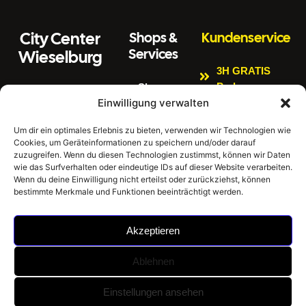
City Center
Shops &
Kundenservice
Services
Wieselburg
3H GRATIS
Parken
Shops
Wiener Straße 3
Einwilligung verwalten
Kinderspielbere
Citycenter
3250 Wieselburg
ich
Aktuelles
Um dir ein optimales Erlebnis zu bieten, verwenden wir Technologien wie
Tel:
0664 4407889
Cookies, um Geräteinformationen zu speichern und/oder darauf
Bankomat
Newsletter
E
zuzugreifen. Wenn du diesen Technologien zustimmst, können wir Daten
Impressum
Gratis W-LAN
m
office@citycenter
wie das Surfverhalten oder eindeutige IDs auf dieser Website verarbeiten.
ai
wieselburg.at
Datenschutzerklär
Wenn du deine Einwilligung nicht erteilst oder zurückziehst, können
E-Tankstellen
bestimmte Merkmale und Funktionen beeinträchtigt werden.
l:
ung
Mo-Sa 6:30 Uhr –
Hausordnung
24:00 Uhr
Akzeptieren
Sonntag 8:00 Uhr
– 24:00 Uhr
Ablehnen
©
City Center Wieselburg -
Umsetzung: BrainStorm
Einstellungen ansehen
2026
Einkaufen im Mostviertel |
KI Werbeagentur