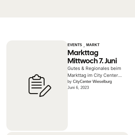
,
EVENTS
MARKT
Markttag
Mittwoch 7. Juni
Gutes & Regionales beim
Markttag im City Center
Wieselburg Jeden 1. & 3.
by 
CityCenter Wieselburg
Juni 6, 2023
Mittwoch im Monat