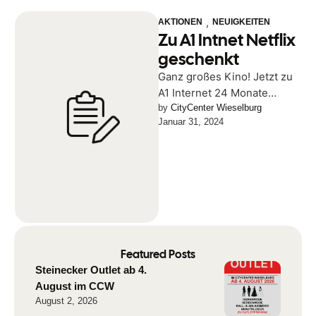
,
AKTIONEN
NEUIGKEITEN
Zu A1 Intnet Netflix
geschenkt
Ganz großes Kino! Jetzt zu
A1 Internet 24 Monate
Netflix geschenkt! Jetzt im
by 
CityCenter Wieselburg
Januar 31, 2024
Post - A1 Shop im …
Featured Posts
Steinecker Outlet ab 4.
August im CCW
August 2, 2026