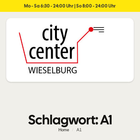
Mo - Sa 6:30 - 24:00 Uhr | So 8:00 - 24:00 Uhr
Schlagwort:
A1
Home
/
A1