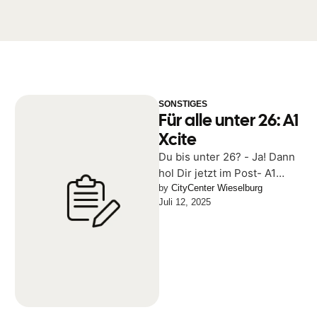
SONSTIGES
Für alle unter 26: A1
Xcite
Du bis unter 26? - Ja! Dann
hol Dir jetzt im Post- A1
Shop im City Center
by 
CityCenter Wieselburg
Juli 12, 2025
Wieselburg …