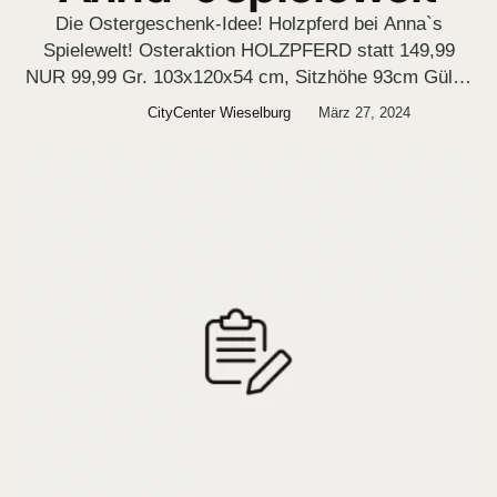
Die Ostergeschenk-Idee! Holzpferd bei Anna`s
Spielewelt! Osteraktion HOLZPFERD statt 149,99
NUR 99,99 Gr. 103x120x54 cm, Sitzhöhe 93cm Gültig
bis 7. April 2024 solange der Vorrat reicht.
CityCenter Wieselburg
März 27, 2024