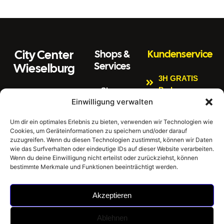
City Center
Shops &
Kundenservice
Services
Wieselburg
3H GRATIS
Parken
Shops
Wiener Straße 3
Einwilligung verwalten
Kinderspielbere
Citycenter
3250 Wieselburg
ich
Aktuelles
Um dir ein optimales Erlebnis zu bieten, verwenden wir Technologien wie
Tel:
0664 4407889
Cookies, um Geräteinformationen zu speichern und/oder darauf
Bankomat
Newsletter
E
zuzugreifen. Wenn du diesen Technologien zustimmst, können wir Daten
Impressum
Gratis W-LAN
m
office@citycenter
wie das Surfverhalten oder eindeutige IDs auf dieser Website verarbeiten.
ai
wieselburg.at
Datenschutzerklär
Wenn du deine Einwilligung nicht erteilst oder zurückziehst, können
E-Tankstellen
bestimmte Merkmale und Funktionen beeinträchtigt werden.
l:
ung
Mo-Sa 6:30 Uhr –
Hausordnung
24:00 Uhr
Akzeptieren
Sonntag 8:00 Uhr
– 24:00 Uhr
Ablehnen