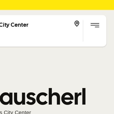
City Center
auscherl
s City Center