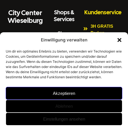
City Center
Shops &
Kundenservice
Services
Wieselburg
3H GRATIS
Parken
Shops
Wiener Straße 3
Einwilligung verwalten
Kinderspielbere
Citycenter
3250 Wieselburg
ich
Aktuelles
Um dir ein optimales Erlebnis zu bieten, verwenden wir Technologien wie
Tel:
0664 4407889
Bankomat
Cookies, um Geräteinformationen zu speichern und/oder darauf
Newsletter
E
zuzugreifen. Wenn du diesen Technologien zustimmst, können wir Daten
Impressum
Gratis W-LAN
m
office@citycenter
wie das Surfverhalten oder eindeutige IDs auf dieser Website verarbeiten.
ai
wieselburg.at
Datenschutzerklär
Wenn du deine Einwilligung nicht erteilst oder zurückziehst, können
E-Tankstellen
bestimmte Merkmale und Funktionen beeinträchtigt werden.
l:
ung
Mo-Sa 6:30 Uhr –
Hausordnung
24:00 Uhr
Akzeptieren
Sonntag 8:00 Uhr
– 24:00 Uhr
Ablehnen
©
City Center Wieselburg -
Umsetzung: BrainStorm
Einstellungen ansehen
2026
Einkaufen im Mostviertel |
KI Werbeagentur