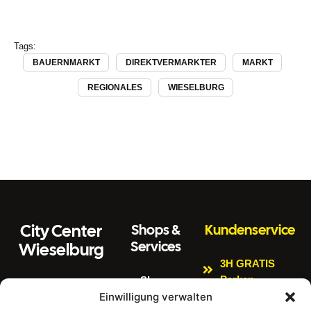
Tags:
BAUERNMARKT
DIREKTVERMARKTER
MARKT
REGIONALES
WIESELBURG
City Center
Shops &
Kundenservice
Services
Wieselburg
3H GRATIS
Parken
Shops
Wiener Straße 3
Einwilligung verwalten
Kinderspielbere
Citycenter
3250 Wieselburg