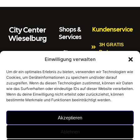
City Center
Shops &
Kundenservice
Services
Wieselburg
3H GRATIS
Parken
Shops
Wiener Straße 3
Einwilligung verwalten
Kinderspielbere
Citycenter
3250 Wieselburg
ich
Aktuelles
Um dir ein optimales Erlebnis zu bieten, verwenden wir Technologien wie
Tel:
0664 4407889
Bankomat
Cookies, um Geräteinformationen zu speichern und/oder darauf
Newsletter
E
zuzugreifen. Wenn du diesen Technologien zustimmst, können wir Daten
Impressum
Gratis W-LAN
m
office@citycenter
wie das Surfverhalten oder eindeutige IDs auf dieser Website verarbeiten.
ai
wieselburg.at
Datenschutzerklär
Wenn du deine Einwilligung nicht erteilst oder zurückziehst, können
E-Tankstellen
bestimmte Merkmale und Funktionen beeinträchtigt werden.
l:
ung
Mo-Sa 6:30 Uhr –
Hausordnung
24:00 Uhr
Akzeptieren
Sonntag 8:00 Uhr
– 24:00 Uhr
Ablehnen