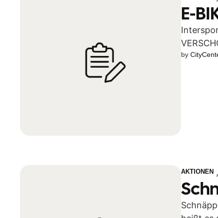
E-BI
Interspo
VERSCHOB
by 
CityCent
Training
AKTIONEN
Schn
Schnäppc