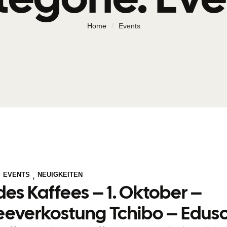
Home
/
Events
,
,
EVENTS
NEUIGKEITEN
des Kaffees – 1. Oktober –
eeverkostung Tchibo – Edus