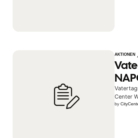
AKTIONEN
Vate
NAP
Vatertag
Center W
by 
CityCent
einen …