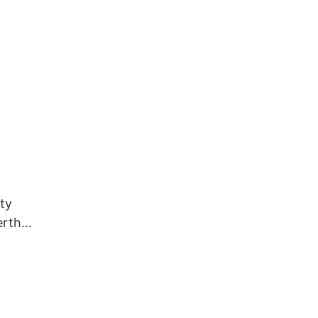
ty
erth