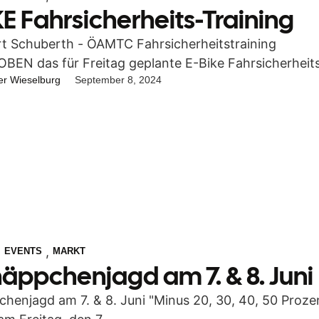
KE Fahrsicherheits-Training
rt Schuberth - ÖAMTC Fahrsicherheitstraining
EN das für Freitag geplante E-Bike Fahrsicherheit
er Wieselburg
September 8, 2024
 von Intersport Schuberth in Kooperation mit …
,
,
EVENTS
MARKT
äppchenjagd am 7. & 8. Juni
henjagd am 7. & 8. Juni "Minus 20, 30, 40, 50 Prozen