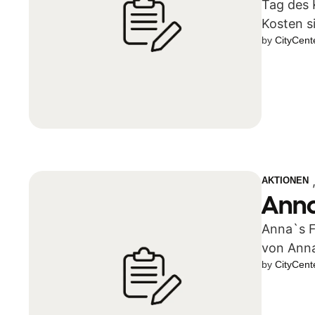
Tag des 
Kosten s
by 
CityCent
AKTIONEN
Anna
Anna`s F
von Anna
by 
CityCent