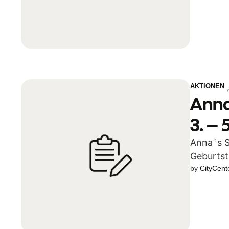
AKTIONEN
Anna
3. – 
Anna`s S
Geburtst
by 
CityCent
Produkt