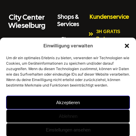
City Center
Shops &
Kundenservice
Services
Wieselburg
3H GRATIS
Parken
Shops
Wiener Straße 3
Einwilligung verwalten
Kinderspielbere
Citycenter
3250 Wieselburg
ich
Aktuelles
Um dir ein optimales Erlebnis zu bieten, verwenden wir Technologien wie
Tel:
0664 4407889
Cookies, um Geräteinformationen zu speichern und/oder darauf
Bankomat
Newsletter
E
zuzugreifen. Wenn du diesen Technologien zustimmst, können wir Daten
Impressum
Gratis W-LAN
m
office@citycenter
wie das Surfverhalten oder eindeutige IDs auf dieser Website verarbeiten.
ai
wieselburg.at
Datenschutzerklär
Wenn du deine Einwilligung nicht erteilst oder zurückziehst, können
E-Tankstellen
bestimmte Merkmale und Funktionen beeinträchtigt werden.
l:
ung
Mo-Sa 6:30 Uhr –
Hausordnung
24:00 Uhr
Akzeptieren
Sonntag 8:00 Uhr
– 24:00 Uhr
Ablehnen
©
City Center Wieselburg -
Umsetzung: BrainStorm
Einstellungen ansehen
2026
Einkaufen im Mostviertel |
KI Werbeagentur