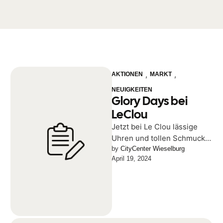
,
,
AKTIONEN
MARKT
NEUIGKEITEN
Glory Days bei
LeClou
Jetzt bei Le Clou lässige
Uhren und tollen Schmuck
entdecken! Bei den Glory
by 
CityCenter Wieselburg
April 19, 2024
Days! Mit 50 % Rabatt …